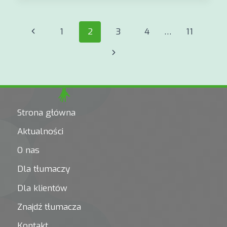
TŁUMACZYĆ
Nawigacja
Poprzednia
1
2
3
4
…
11
strony
strona
Następna
strona
Strona główna
Aktualności
O nas
Dla tłumaczy
Dla klientów
Znajdź tłumacza
Kontakt