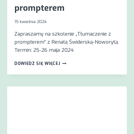
prompterem
15 kwietnia 2024
Zapraszamy na szkolenie „Tłumaczenie z
prompterem” z Renatą Świderską-Noworytą.
Termin: 25-26 maja 2024
?️?
DOWIEDZ SIĘ WIĘCEJ
TŁUMACZENIE
Z
PROMPTEREM