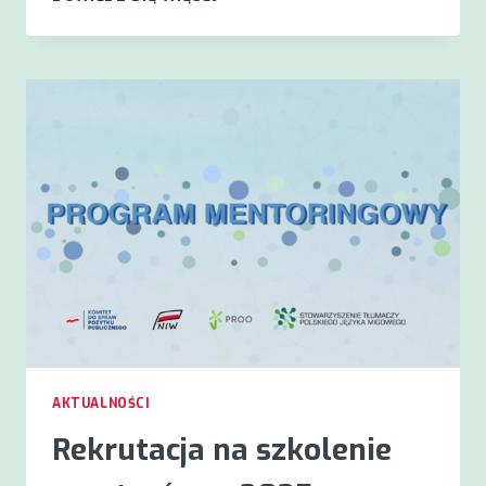
„TŁUMACZ
PJM:
TWÓJ
PLAN
NA
ROZWÓJ
ZAWODOWY”
AKTUALNOŚCI
Rekrutacja na szkolenie