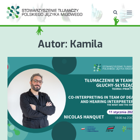
Przejdź
do
treści
Autor: Kamila