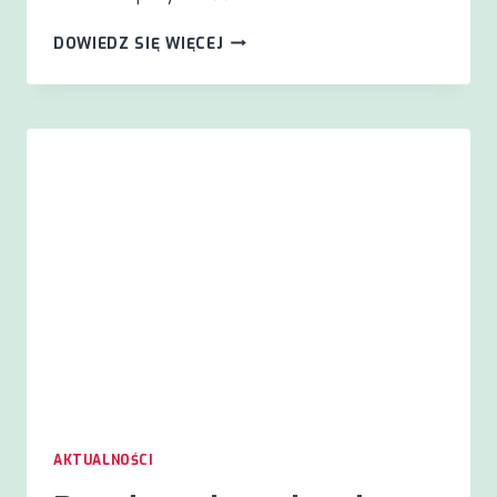
PROGRAM
DOWIEDZ SIĘ WIĘCEJ
KONFERENCJI
„GŁUSI
I
SŁYSZĄCY
–
RAZEM
W
PRZYSZŁOŚĆ”
28.09.2024
AKTUALNOŚCI