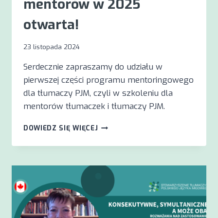
mentorów w 2025
otwarta!
23 listopada 2024
Serdecznie zapraszamy do udziału w
pierwszej części programu mentoringowego
dla tłumaczy PJM, czyli w szkoleniu dla
mentorów tłumaczek i tłumaczy PJM.
REKRUTACJA
DOWIEDZ SIĘ WIĘCEJ
NA
SZKOLENIE
MENTORÓW
W
2025
OTWARTA!