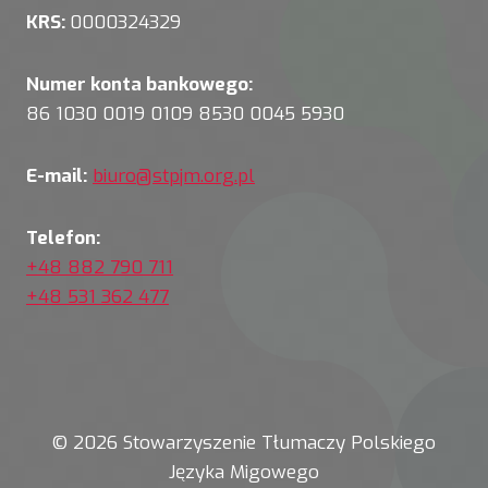
KRS:
0000324329
Numer konta bankowego:
86 1030 0019 0109 8530 0045 5930
E-mail:
biuro@stpjm.org.pl
Telefon:
+48 882 790 711
+48 531 362 477
© 2026 Stowarzyszenie Tłumaczy Polskiego
Języka Migowego