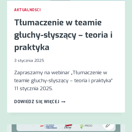
AKTUALNOŚCI
Tłumaczenie w teamie
głuchy-słyszący – teoria i
praktyka
3 stycznia 2025
Zapraszamy na webinar „Tłumaczenie w
teamie głuchy-słyszący – teoria i praktyka”
11 stycznia 2025.
TŁUMACZENIE
DOWIEDZ SIĘ WIĘCEJ
W
TEAMIE
GŁUCHY-
SŁYSZĄCY
–