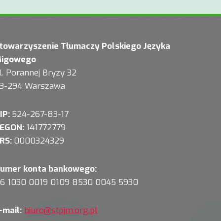
towarzyszenie Tłumaczy Polskiego Języka
igowego
l. Porannej Bryzy 32
3-294 Warszawa
IP:
524-267-83-17
EGON:
141772779
RS:
0000324329
umer konta bankowego:
6 1030 0019 0109 8530 0045 5930
-mail:
biuro@stpjm.org.pl