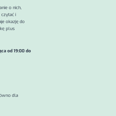
nie o nich,
czytać i
je okazję do
kę plus
ąca od 19:00 do
równo dla