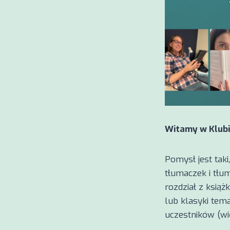
Witamy w Klubi
Pomysł jest taki
tłumaczek i tłu
rozdział z książ
lub klasyki tem
uczestników (wię