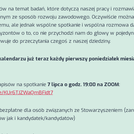
ów na temat badań, które dotyczą naszej pracy i rozmawia
 jednym ze sposób rozwoju zawodowego. Oczywiście można 
u, ale jednak wspólne spotkanie i wspólna rozmowa da
yzontów o to, co nie przychodzi nam do głowy w pojedyn
wuje do przeczytania czegoś z naszej dziedziny.
kalendarzu już teraz każdy pierwszy poniedziałek miesi
apisów na spotkanie
7 lipca o godz. 19:00 na ZOOM
:
gle/KUr6TJZWaQmBFidt7
t bezpłatne dla osób związanych ze Stowarzyszeniem (za
ów jak i kandydatek/kandydatów)