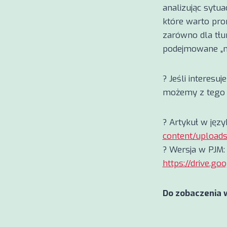
analizując sytua
które warto pro
zarówno dla tłum
podejmowane „na
? Jeśli interesu
możemy z tego wy
? Artykuł w jęz
content/uploads
? Wersja w PJM:
https://drive.g
Do zobaczenia 