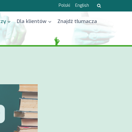
Polski
English
czy
Dla klientów
Znajdź tłumacza