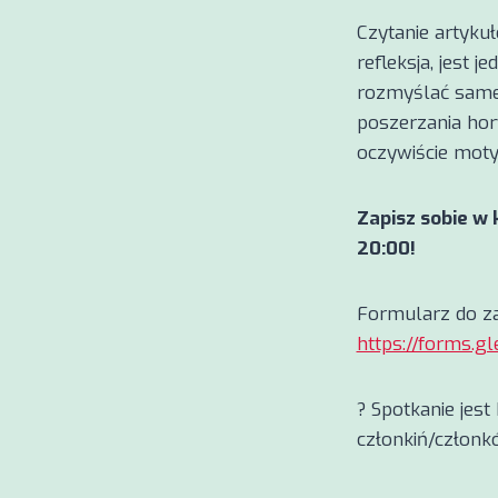
Czytanie artykuł
refleksja, jest
rozmyślać samem
poszerzania hor
oczywiście moty
Zapisz sobie w 
20:00!
Formularz do z
https://forms.
? Spotkanie jes
członkiń/członk