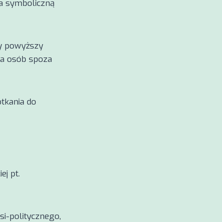
za symboliczną
ły powyższy
la osób spoza
tkania do
j pt.
si-politycznego,