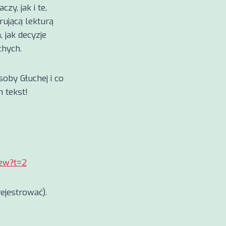
zy, jak i te,
rującą lekturą
 jak decyzje
chych.
soby Głuchej i co
 tekst!
iew?t=2
rejestrować).