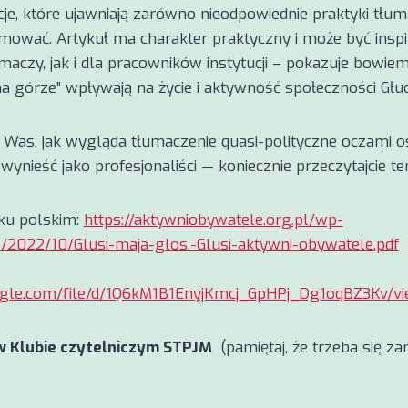
cje, które ujawniają zarówno nieodpowiednie praktyki tłumac
mować. Artykuł ma charakter praktyczny i może być inspi
aczy, jak i dla pracowników instytucji – pokazuje bowiem,
 górze” wpływają na życie i aktywność społeczności Głu
je Was, jak wygląda tłumaczenie quasi-polityczne oczami o
nieść jako profesjonaliści — koniecznie przeczytajcie ten
yku polskim:
https://aktywniobywatele.org.pl/wp-
/2022/10/Glusi-maja-glos.-Glusi-aktywni-obywatele.pdf
oogle.com/file/d/1Q6kM1B1EnyjKmcj_GpHPj_Dg1oqBZ3Kv/v
w Klubie czytelniczym STPJM
(pamiętaj, że trzeba się za