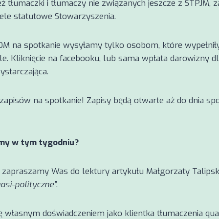
ż tłumaczki i tłumaczy nie związanych jeszcze z STPJM, 
cele statutowe Stowarzyszenia.
OM na spotkanie wysyłamy tylko osobom, które wypełni
e. Kliknięcie na facebooku, lub sama wpłata darowizny d
ystarczająca.
apisów na spotkanie! Zapisy będą otwarte aż do dnia spo
my w tym tygodniu?
zapraszamy Was do lektury artykułu Małgorzaty Talipskie
asi-polityczne”
.
się własnym doświadczeniem jako klientka tłumaczenia qua