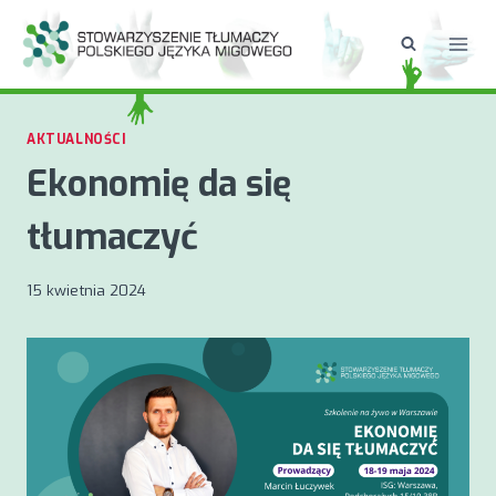
Przejdź
do
treści
AKTUALNOŚCI
Ekonomię da się
tłumaczyć
15 kwietnia 2024