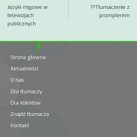
Języki migowe w
?️?Tłumaczenie z
wpisu
telewizjach
prompterem
publicznych
Strona główna
Aktualności
O nas
Dla tłumaczy
Dla klientów
Znajdź tłumacza
Kontakt