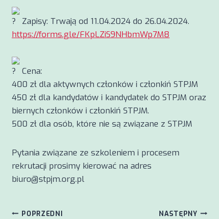
Zapisy: Trwają od 11.04.2024 do 26.04.2024.
https://forms.gle/FKpLZiS9NHbmWp7M8
Cena:
400 zł dla aktywnych członków i członkiń STPJM
450 zł dla kandydatów i kandydatek do STPJM oraz
biernych członków i członkiń STPJM.
500 zł dla osób, które nie są związane z STPJM
Pytania związane ze szkoleniem i procesem
rekrutacji prosimy kierować na adres
biuro@stpjm.org.pl
Nawigacja
POPRZEDNI
NASTĘPNY