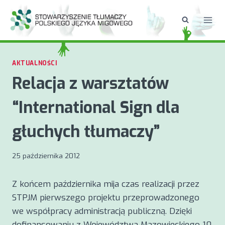
Przejdź
do
treści
AKTUALNOŚCI
Relacja z warsztatów
“International Sign dla
głuchych tłumaczy”
25 października 2012
Z końcem października mija czas realizacji przez
STPJM pierwszego projektu przeprowadzonego
we współpracy administracją publiczną. Dzięki
dofinansowaniu z Województwa Mazowieckiego 10