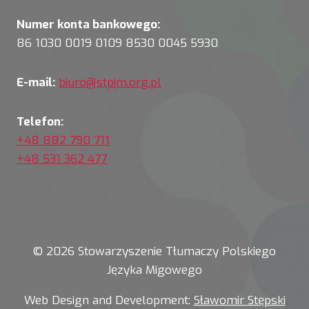
Numer konta bankowego:
86 1030 0019 0109 8530 0045 5930
E-mail:
biuro@stpjm.org.pl
Telefon:
+48 882 790 711
+48 531 362 477
© 2026 Stowarzyszenie Tłumaczy Polskiego
Języka Migowego
Web Design and Development:
Sławomir Stępski