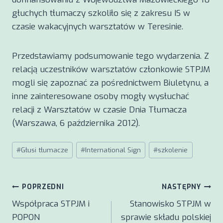
głuchych tłumaczy szkoliło się z zakresu IS w
czasie wakacyjnych warsztatów w Teresinie.
Przedstawiamy podsumowanie tego wydarzenia. Z
relacją uczestników warsztatów członkowie STPJM
mogli się zapoznać za pośrednictwem Biuletynu, a
inne zainteresowane osoby mogły wysłuchać
relacji z Warsztatów w czasie Dnia Tłumacza
(Warszawa, 6 października 2012).
Tagi
#
Głusi tłumacze
#
International Sign
#
szkolenie
wpisu:
Nawigacja
POPRZEDNI
NASTĘPNY
Współpraca STPJM i
Stanowisko STPJM w
wpisu
POPON
sprawie składu polskiej