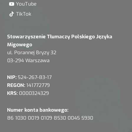
YouTube
TikTok
Stowarzyszenie Tłumaczy Polskiego Języka
Migowego
ul. Porannej Bryzy 32
03-294 Warszawa
NIP:
524-267-83-17
REGON:
141772779
KRS:
0000324329
Numer konta bankowego:
86 1030 0019 0109 8530 0045 5930