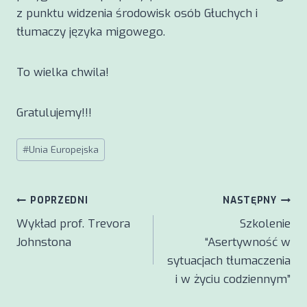
z punktu widzenia środowisk osób Głuchych i
tłumaczy języka migowego.
To wielka chwila!
Gratulujemy!!!
Tagi
#
Unia Europejska
wpisu:
Nawigacja
POPRZEDNI
NASTĘPNY
Wykład prof. Trevora
Szkolenie
wpisu
Johnstona
“Asertywność w
sytuacjach tłumaczenia
i w życiu codziennym”