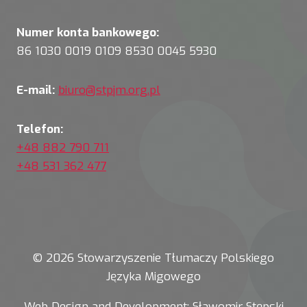
Numer konta bankowego:
86 1030 0019 0109 8530 0045 5930
E-mail:
biuro@stpjm.org.pl
Telefon:
+48 882 790 711
+48 531 362 477
© 2026 Stowarzyszenie Tłumaczy Polskiego
Języka Migowego
Web Design and Development:
Sławomir Stępski