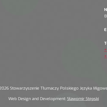
N
8
E
T
+
+
2026 Stowarzyszenie Tłumaczy Polskiego Języka Migow
Web Design and Development:
Sławomir Stępski