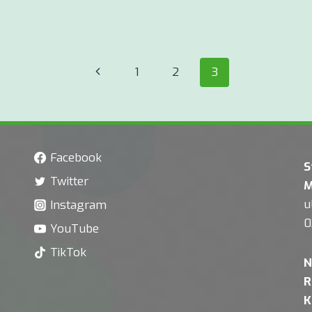
Poprzednia
1
2
3
strona
Facebook
S
Twitter
M
u
Instagram
0
YouTube
TikTok
N
R
K