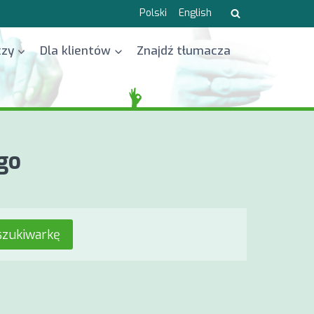
Polski
English
czy
Dla klientów
Znajdź tłumacza
go
zukiwarkę