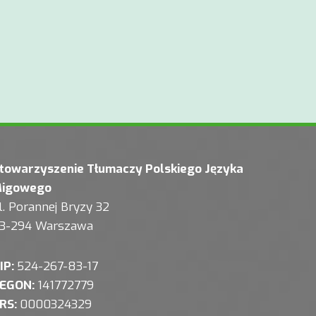
towarzyszenie Tłumaczy Polskiego Języka
igowego
l. Porannej Bryzy 32
3-294 Warszawa
IP:
524-267-83-17
EGON:
141772779
RS:
0000324329