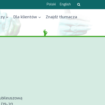
Polski
English
czy
Dla klientów
Znajdź tłumacza
ubileuszową
 (19-20