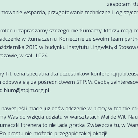
zespołami tł
yjmowanie wsparcia, przygotowanie techniczne i logistyczn
koleniu zapraszamy szczególnie tłumaczy, którzy mają co
adczenie w tłumaczeniu. Koniecznie ze swoim team part
aździernika 2019 w budynku Instytutu Lingwistyki Stosowa
zawie, w sali 1.024.
y hit: cena specjalna dla uczestników konferencji jubile
ja odbywa się za pośrednictwem STPJM. Osoby zainteres
: biuro@stpjm.org.pl.
, nawet jeśli macie już doświadczenie w pracy w teamie m
y Was do wzięcia udziału w warsztatach Mai de Wit. Na
umaczki i trenera to nie lada gratka. Zwłaszcza tu, w War
 Po prostu nie możecie przegapić takiej okazji!