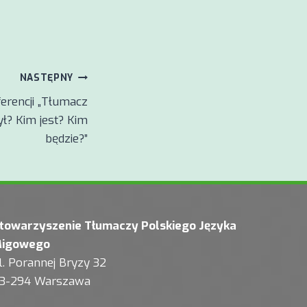
NASTĘPNY
erencji „Tłumacz
ł? Kim jest? Kim
będzie?”
towarzyszenie Tłumaczy Polskiego Języka
igowego
l. Porannej Bryzy 32
3-294 Warszawa