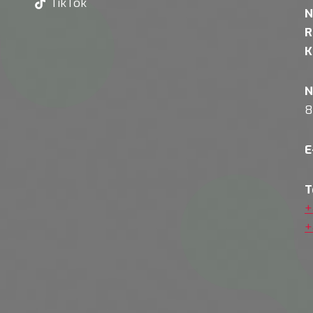
TikTok
N
R
K
N
8
E
T
+
+