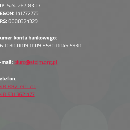
IP:
524-267-83-17
EGON:
141772779
RS:
0000324329
umer konta bankowego:
6 1030 0019 0109 8530 0045 5930
-mail:
biuro@stpjm.org.pl
elefon:
48 882 790 711
48 531 362 477