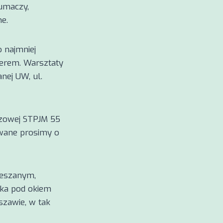
umaczy,
e.
 najmniej
nerem. Warsztaty
nej UW, ul.
uszowej STPJM 55
owane prosimy o
ieszanym,
uka pod okiem
szawie, w tak