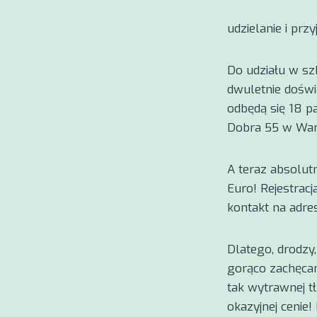
udzielanie i prz
Do udziału w sz
dwuletnie doświ
odbędą się 18 p
Dobra 55 w Wars
A teraz absolutn
Euro! Rejestrac
kontakt na adres
Dlatego, drodzy
gorąco zachęcam
tak wytrawnej tł
okazyjnej cenie!