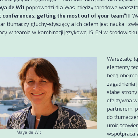
ya de Wit
poprowadzi dla Was międzynarodowe warszta
t conferences: getting the most out of your team”
!!! W
ar tłumaczy głuchy-słyszący a ich celem jest nauka i zwi
acy w teamie w kombinacji językowej IS-EN w środowisku
.
Warsztaty, ł
elementy teor
będą obejmow
zagadnienia 
słabe strony
efektywna w
partnerem, 
do tłumaczen
umiejscowien
Maya de Wit
współpraca 