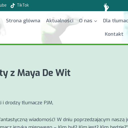
ube
TikTok
Strona główna
Aktualności
O nas
Dla tłuma
Kontakt
ty z Maya De Wit
i i drodzy tłumacze PJM,
antastyczną wiadomość! W dniu poprzedzającym naszą j
umacz języka migowego – Kim był? Kim jest? Kim będzie?”