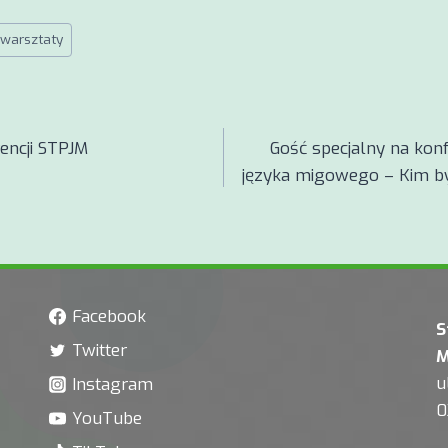
warsztaty
a
encji STPJM
Gość specjalny na konf
języka migowego – Kim by
Facebook
S
Twitter
M
u
Instagram
0
YouTube