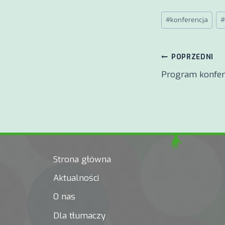
Tagi
#
konferencja
#
wpisu:
Nawigacj
POPRZEDNI
Program konfer
wpisu
Strona główna
Aktualności
O nas
Dla tłumaczy