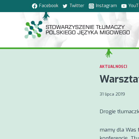
Przejdź
Facebook
Twitter
Instagram
YouT
do
treści
AKTUALNOŚCI
Warszta
31 lipca 2019
Drogie tłumaczk
mamy dla Was f
konferencję „Tł