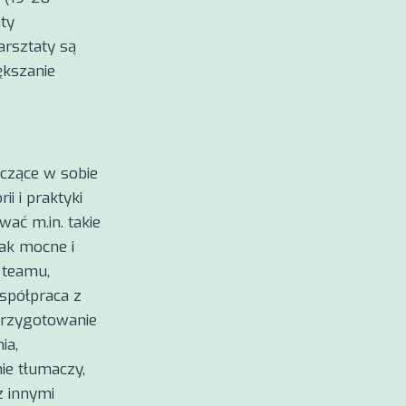
ty
arsztaty są
ększanie
ączące w sobie
ii i praktyki
ać m.in. takie
jak mocne i
 teamu,
spółpraca z
przygotowanie
ia,
ie tłumaczy,
z innymi