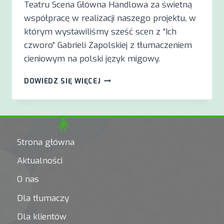
Teatru Scena Główna Handlowa za świetną
współpracę w realizacji naszego projektu, w
którym wystawiliśmy sześć scen z “Ich
czworo” Gabrieli Zapolskiej z tłumaczeniem
cieniowym na polski język migowy.
SZEŚĆ
DOWIEDZ SIĘ WIĘCEJ
SCEN
Z
“ICH
CZWORO”
GABRIELI
Strona główna
ZAPOLSKIEJ
–
Aktualności
EKSPERYMENT
TEATRALNY
O nas
Dla tłumaczy
Dla klientów