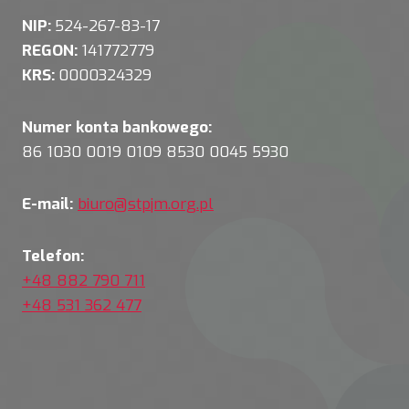
NIP:
524-267-83-17
REGON:
141772779
KRS:
0000324329
Numer konta bankowego:
86 1030 0019 0109 8530 0045 5930
E-mail:
biuro@stpjm.org.pl
Telefon:
+48 882 790 711
+48 531 362 477