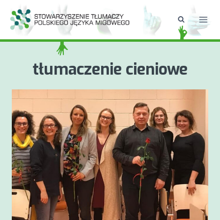
Przejdź
do
treści
tłumaczenie cieniowe