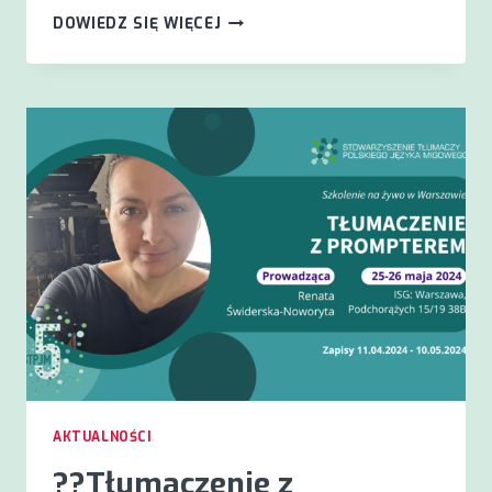
SZKOLENIE
DOWIEDZ SIĘ WIĘCEJ
Z
ETYKI
W
ZAWODZIE
TŁUMACZA
PJM
AKTUALNOŚCI
?️?Tłumaczenie z