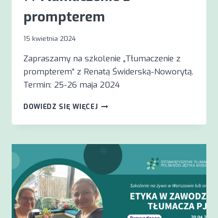
prompterem
15 kwietnia 2024
Zapraszamy na szkolenie „Tłumaczenie z
prompterem” z Renatą Świderską-Noworytą.
Termin: 25-26 maja 2024
?️?
DOWIEDZ SIĘ WIĘCEJ
TŁUMACZENIE
Z
PROMPTEREM