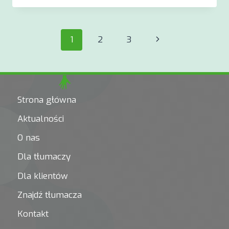
OCALONE
W
TŁUMACZENIU
Nawigacja
Następna
1
2
3
–
WARSZTATY
strony
strona
Z
TŁUMACZENIA
LITERATURY
Strona główna
Aktualności
O nas
Dla tłumaczy
Dla klientów
Znajdź tłumacza
Kontakt