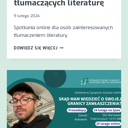
tłumaczących literaturę
9 lutego 2024
Spotkania online dla osób zainteresowanych
tłumaczeniem literatury.
??
DOWIEDZ SIĘ WIĘCEJ
SPOTKANIA
DLA
OSÓB
TŁUMACZĄCYCH
LITERATURĘ