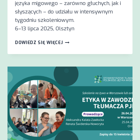
języka migowego – zarówno głuchych, jak i
słyszących – do udziału w intensywnym
tygodniu szkoleniowym.
6–13 lipca 2025, Olsztyn
LETNI
DOWIEDZ SIĘ WIĘCEJ
OBÓZ
SZKOLENIOWY
DLA
TŁUMACZY
I
TŁUMACZEK
PJM