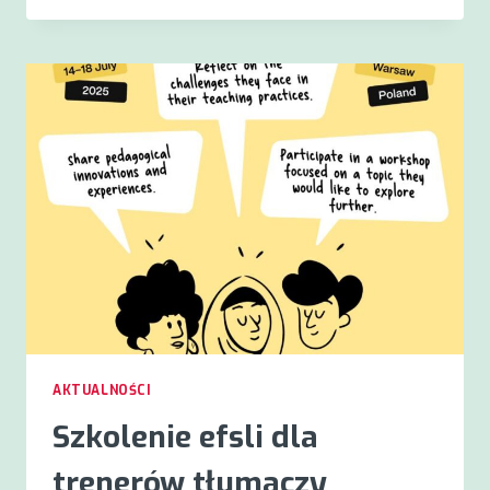
SZKOLENIE
SUPERWIZORÓW
W
2026
OTWARTA!
AKTUALNOŚCI
Szkolenie efsli dla
trenerów tłumaczy