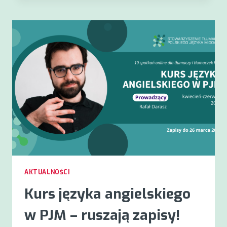
ETYKI
W
ZAWODZIE
TŁUMACZA
PJM
AKTUALNOŚCI
Kurs języka angielskiego
w PJM – ruszają zapisy!