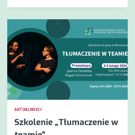
SKĄD
MAM
WIEDZIEĆ
O
SWOJEJ
GRANICY
ZAWŁASZCZENIA?
AKTUALNOŚCI
Szkolenie „Tłumaczenie w
teamie”