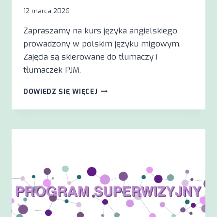
12 marca 2026
Zapraszamy na kurs języka angielskiego
prowadzony w polskim języku migowym.
Zajęcia są skierowane do tłumaczy i
tłumaczek PJM.
KURS
DOWIEDZ SIĘ WIĘCEJ
JĘZYKA
ANGIELSKIEGO
W
PJM
–
RUSZAJĄ
ZAPISY!