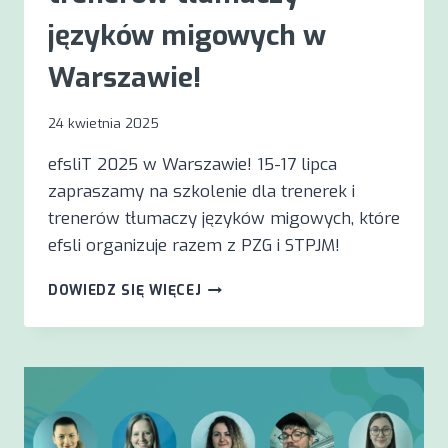
języków migowych w
Warszawie!
24 kwietnia 2025
efsliT 2025 w Warszawie! 15-17 lipca
zapraszamy na szkolenie dla trenerek i
trenerów tłumaczy języków migowych, które
efsli organizuje razem z PZG i STPJM!
SZKOLENIE
DOWIEDZ SIĘ WIĘCEJ
EFSLI
DLA
TRENERÓW
TŁUMACZY
JĘZYKÓW
MIGOWYCH
W