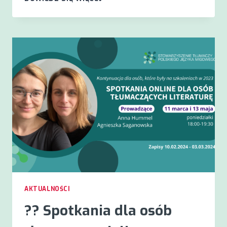
W
ZAWODZIE
TŁUMACZA
PJM
??
AKTUALNOŚCI
?? Spotkania dla osób