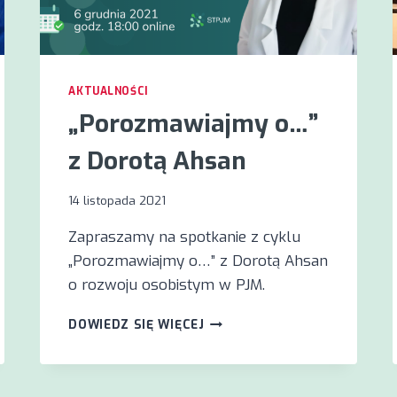
AKTUALNOŚCI
„Porozmawiajmy o…”
z Dorotą Ahsan
14 listopada 2021
Zapraszamy na spotkanie z cyklu
„Porozmawiajmy o…” z Dorotą Ahsan
o rozwoju osobistym w PJM.
„POROZMAWIAJMY
DOWIEDZ SIĘ WIĘCEJ
O…”
Z
DOROTĄ
AHSAN