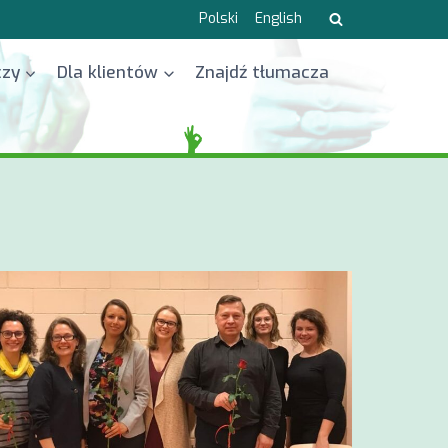
Polski
English
czy
Dla klientów
Znajdź tłumacza