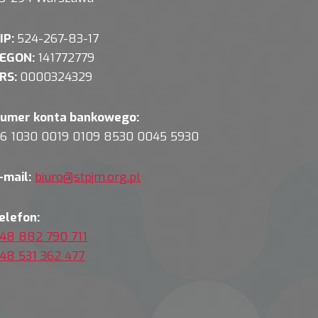
IP:
524-267-83-17
EGON:
141772779
RS:
0000324329
umer konta bankowego:
6 1030 0019 0109 8530 0045 5930
-mail:
biuro@stpjm.org.pl
elefon:
48 882 790 711
48 531 362 477