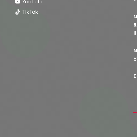
YouTube
TikTok
N
R
K
N
8
E
T
+
+