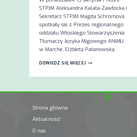
STPJM Aleksandra Kalata-Zawłocka i
Sekretarz STPJM Magda Schromová
spotkały się z Prezes regionalnego
oddziału Włoskiego Stowarzyszenia
Tłumaczy Języka Migowego ANIMU
w Marche, Elżbietą Patanowską.
SPOTKANIE
DOWIEDZ SIĘ WIĘCEJ
Z
ELŻBIETĄ
PATANOWSKĄ
Z
ANIMU
Strona główna
Aktualności
O nas