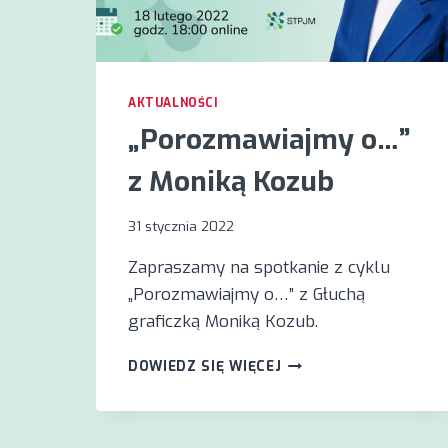
AKTUALNOŚCI
„Porozmawiajmy o…”
z Moniką Kozub
31 stycznia 2022
Zapraszamy na spotkanie z cyklu
„Porozmawiajmy o…” z Głuchą
graficzką Moniką Kozub.
„POROZMAWIAJMY
DOWIEDZ SIĘ WIĘCEJ
O…”
Z
MONIKĄ
KOZUB