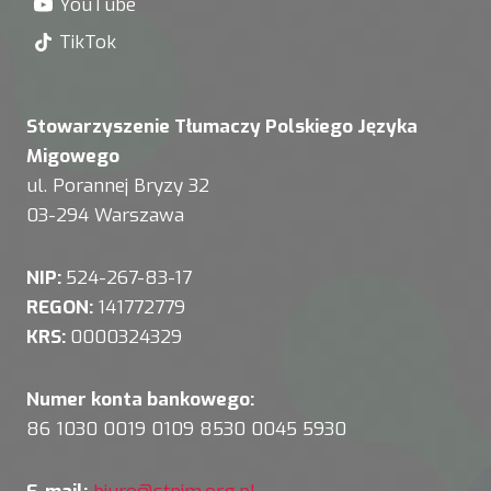
YouTube
TikTok
Stowarzyszenie Tłumaczy Polskiego Języka
Migowego
ul. Porannej Bryzy 32
03-294 Warszawa
NIP:
524-267-83-17
REGON:
141772779
KRS:
0000324329
Numer konta bankowego:
86 1030 0019 0109 8530 0045 5930