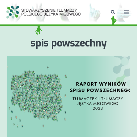
Przejdź
do
treści
spis powszechny