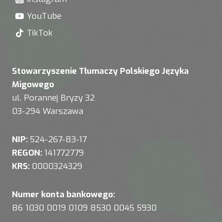
YouTube
TikTok
Stowarzyszenie Tłumaczy Polskiego Języka
Migowego
ul. Porannej Bryzy 32
03-294 Warszawa
NIP:
524-267-83-17
REGON:
141772779
KRS:
0000324329
Numer konta bankowego:
86 1030 0019 0109 8530 0045 5930