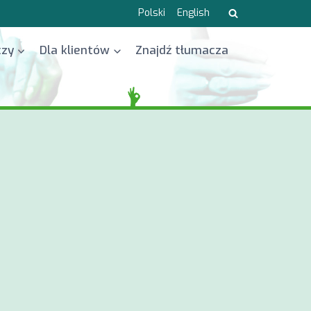
Polski
English
czy
Dla klientów
Znajdź tłumacza