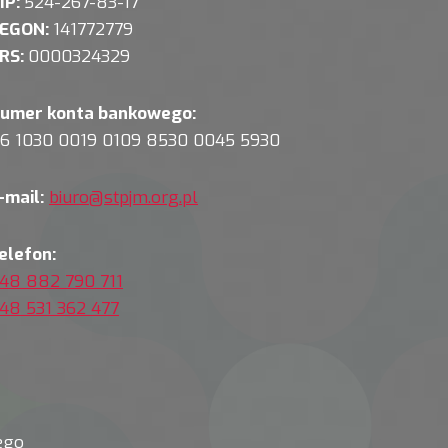
IP:
524-267-83-17
EGON:
141772779
RS:
0000324329
umer konta bankowego:
6 1030 0019 0109 8530 0045 5930
-mail:
biuro@stpjm.org.pl
elefon:
48 882 790 711
48 531 362 477
ego