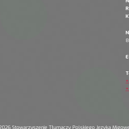
N
R
K
N
8
E
T
+
+
2026 Stowarzyszenie Tłumaczy Polskiego Języka Migow