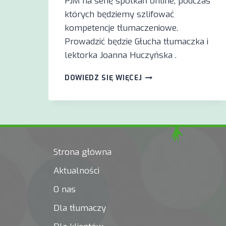
PJM na serię spotkań online, podczas
których będziemy szlifować
kompetencje tłumaczeniowe.
Prowadzić będzie Głucha tłumaczka i
lektorka Joanna Huczyńska .
ZAPRASZAMY
DOWIEDZ SIĘ WIĘCEJ
NA
SZKOLENIE
ONLINE
W
MARCU
Z
JOANNĄ
Strona główna
HUCZYŃSKĄ
Aktualności
O nas
Dla tłumaczy