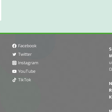
Facebook
S
Twitter
M
u
Instagram
0
YouTube
TikTok
N
R
K
N