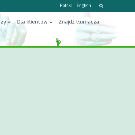
Polski
English
czy
Dla klientów
Znajdź tłumacza