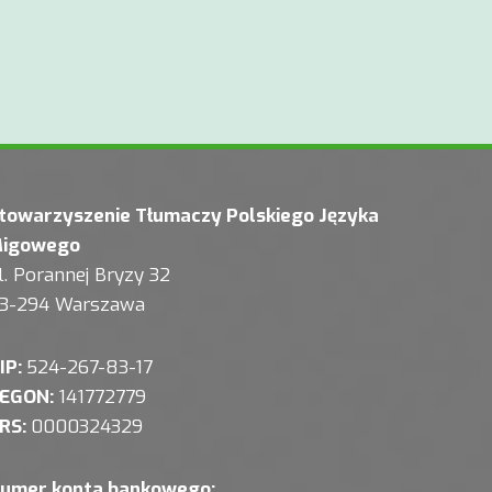
towarzyszenie Tłumaczy Polskiego Języka
igowego
l. Porannej Bryzy 32
3-294 Warszawa
IP:
524-267-83-17
EGON:
141772779
RS:
0000324329
umer konta bankowego: