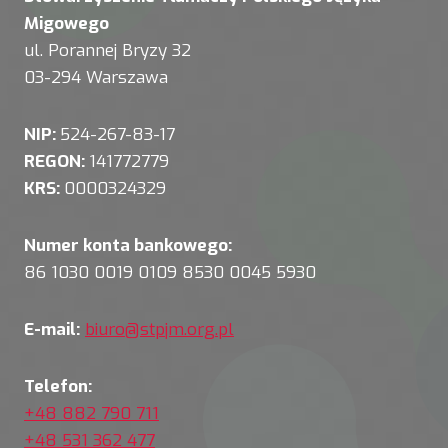
Migowego
ul. Porannej Bryzy 32
03-294 Warszawa
NIP:
524-267-83-17
REGON:
141772779
KRS:
0000324329
Numer konta bankowego:
86 1030 0019 0109 8530 0045 5930
E-mail:
biuro@stpjm.org.pl
Telefon:
+48 882 790 711
+48 531 362 477