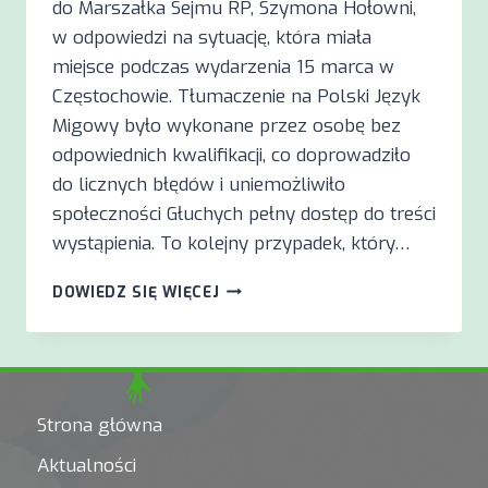
do Marszałka Sejmu RP, Szymona Hołowni,
w odpowiedzi na sytuację, która miała
miejsce podczas wydarzenia 15 marca w
Częstochowie. Tłumaczenie na Polski Język
Migowy było wykonane przez osobę bez
odpowiednich kwalifikacji, co doprowadziło
do licznych błędów i uniemożliwiło
społeczności Głuchych pełny dostęp do treści
wystąpienia. To kolejny przypadek, który…
BRAK
DOWIEDZ SIĘ WIĘCEJ
STANDARDÓW
W
TŁUMACZENIU
PJM
–
Strona główna
KONIECZNE
REGULACJE
Aktualności