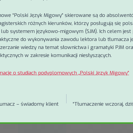
mowe “Polski Język Migowy” skierowane są do absolwent
magisterskich różnych kierunków, którzy posługują się pol
lub systemem językowo-migowym (SJM). Ich celem jest
raktyczne do wykonywania zawodu lektora lub tłumacza j
erzanie wiedzy na temat słownictwa i gramatyki PJM ora
aktycznych w zakresie komunikacji niesłyszących.
macje o studiach podyplomowych „Polski Język Migowy”
a
łumacz – świadomy klient
“Tłumaczenie wczoraj, dziś 