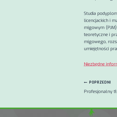
Studia podyplo
licencjackich i 
migowym (PJM) 
teoretyczne i p
migowego, rozsz
umiejętności pr
Niezbędne infor
Nawigacj
POPRZEDNI
Profesjonalny t
wpisu