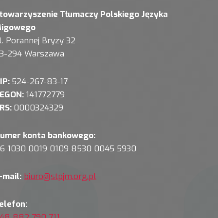
towarzyszenie Tłumaczy Polskiego Języka
igowego
l. Porannej Bryzy 32
3-294 Warszawa
IP:
524-267-83-17
EGON:
141772779
RS:
0000324329
umer konta bankowego:
6 1030 0019 0109 8530 0045 5930
-mail:
biuro@stpjm.org.pl
elefon:
48 882 790 711