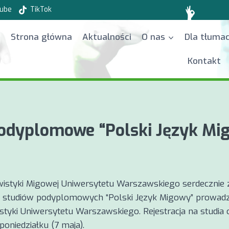
ube
TikTok
Strona główna
Aktualności
O nas
Dla tłuma
Kontakt
podyplomowe “Polski Język Mi
istyki Migowej Uniwersytetu Warszawskiego serdecznie 
ję studiów podyplomowych “Polski Język Migowy” prowad
styki Uniwersytetu Warszawskiego. Rejestracja na studia 
poniedziałku (7 maja).