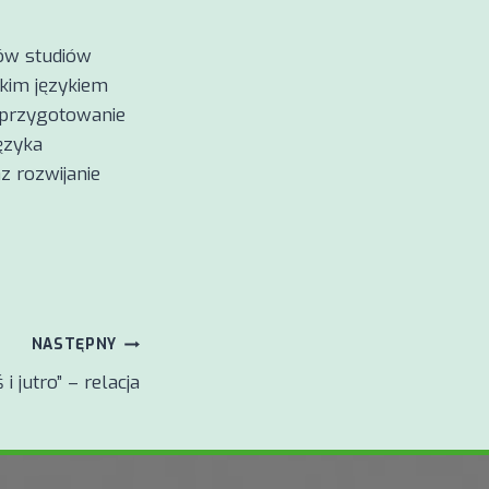
ów studiów
skim językiem
 przygotowanie
ęzyka
z rozwijanie
NASTĘPNY
i jutro” – relacja