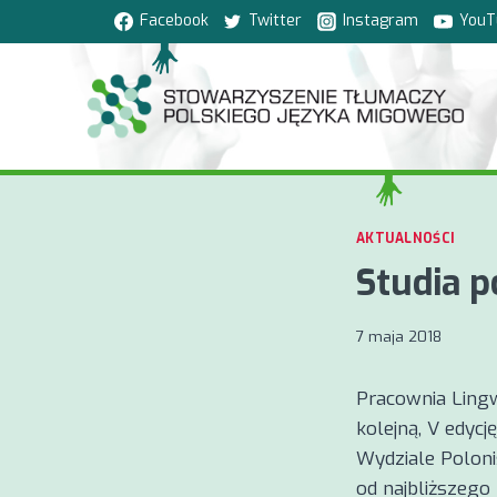
Przejdź
Facebook
Twitter
Instagram
YouT
do
treści
AKTUALNOŚCI
Studia 
7 maja 2018
Pracownia Lingw
kolejną, V edyc
Wydziale Poloni
od najbliższego 