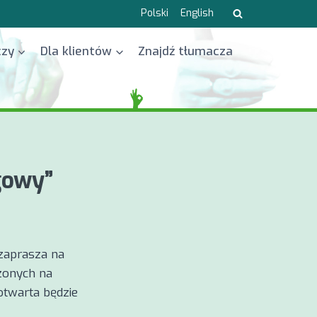
Polski
English
czy
Dla klientów
Znajdź tłumacza
gowy”
zaprasza na
zonych na
otwarta będzie