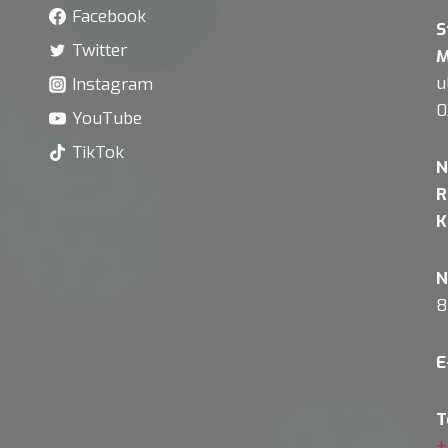
Facebook
S
Twitter
M
u
Instagram
0
YouTube
TikTok
N
R
K
N
8
E
T
+