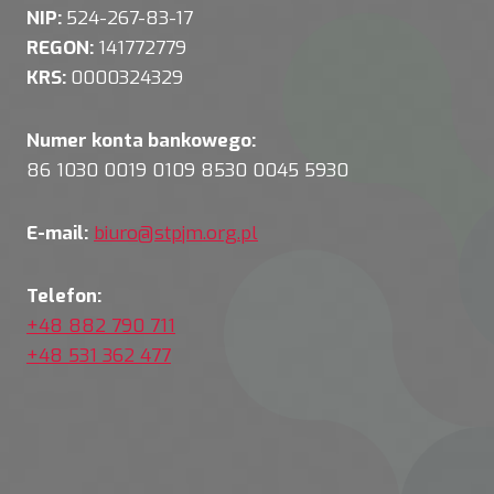
NIP:
524-267-83-17
REGON:
141772779
KRS:
0000324329
Numer konta bankowego:
86 1030 0019 0109 8530 0045 5930
E-mail:
biuro@stpjm.org.pl
Telefon:
+48 882 790 711
+48 531 362 477