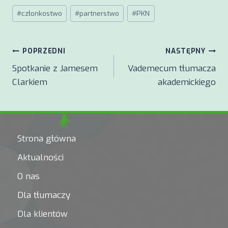
Tagi
#
członkostwo
#
partnerstwo
#
PKN
wpisu:
Nawigacja
POPRZEDNI
NASTĘPNY
Spotkanie z Jamesem
Vademecum tłumacza
wpisu
Clarkiem
akademickiego
Strona główna
Aktualności
O nas
Dla tłumaczy
Dla klientów